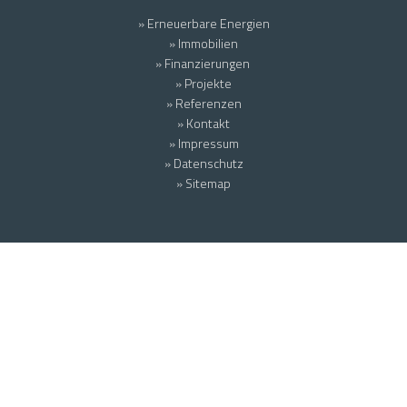
» Erneuerbare Energien
» Immobilien
» Finanzierungen
» Projekte
» Referenzen
» Kontakt
» Impressum
» Datenschutz
» Sitemap