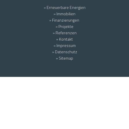
» Erneuerbare Energien
» Immobilien
» Finanzierungen
» Projekte
» Referenzen
» Kontakt
» Impressum
» Datenschutz
» Sitemap